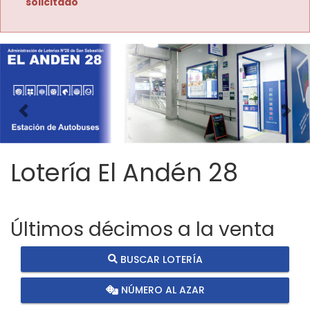
solicitado
Imagen anterior
Imag
Lotería El Andén 28
Últimos décimos a la venta
BUSCAR LOTERÍA
NÚMERO AL AZAR