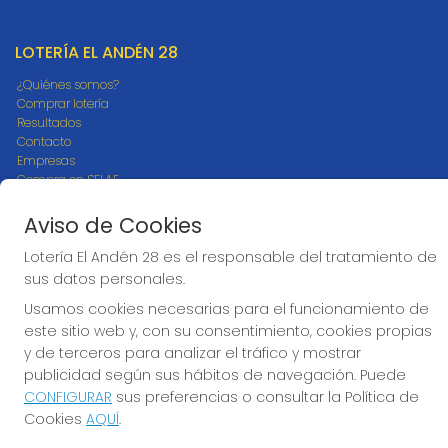
LOTERÍA EL ANDÉN 28
¿Quiénes somos?
Comprar lotería
Resultados
Contacto
Empresas
Compra en SELAE
Peñas
Acceso
Aviso de Cookies
Registro
Lotería El Andén 28 es el responsable del tratamiento de
sus datos personales.
CONTACTO
Usamos cookies necesarias para el funcionamiento de
ADMON LOTERIAS ANDEN 28 DONOSTIA - RECEPTOR
este sitio web y, con su consentimiento, cookies propias
OFICIAL: 66030
y de terceros para analizar el tráfico y mostrar
943558878
publicidad según sus hábitos de navegación. Puede
info@elanden28.com
CONFIGURAR
sus preferencias o consultar la Política de
ESTACIÓN DE AUTOBUSES - Federico García Lorca, 1 Donostia
Cookies
AQUÍ
.
San Sebastian, 20014
(Guipuzcoa) España