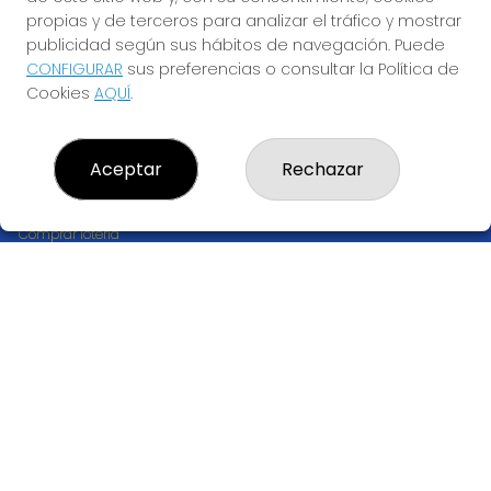
propias y de terceros para analizar el tráfico y mostrar
publicidad según sus hábitos de navegación. Puede
CONFIGURAR
sus preferencias o consultar la Política de
Cookies
AQUÍ
.
Aceptar
Rechazar
LOTERÍA EL ANDÉN 28
¿Quiénes somos?
Comprar lotería
Resultados
Contacto
Empresas
Compra en SELAE
Peñas
Acceso
Registro
CONTACTO
ADMON LOTERIAS ANDEN 28 DONOSTIA - RECEPTOR
OFICIAL: 66030